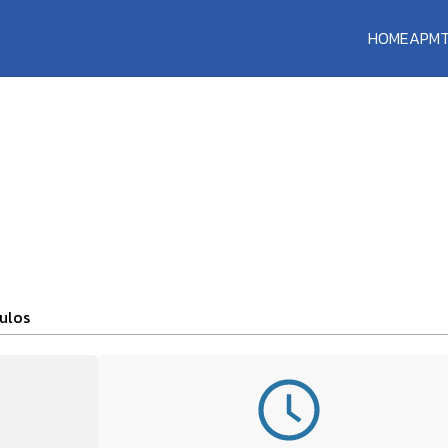
HOME
APM
NTAÇÃO
ulos