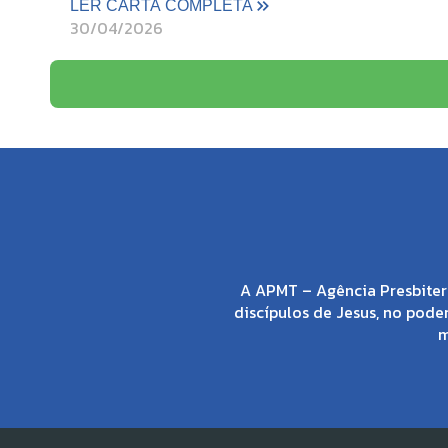
LER CARTA COMPLETA
30/04/2026
A APMT – Agência Presbiter
discípulos de Jesus, no poder
m
© 2021 APMT - Agência P