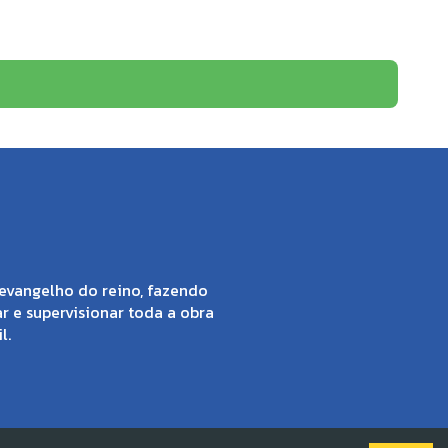
evangelho do reino, fazendo
ar e supervisionar toda a obra
l.
001-86 |
Solved By Pippa