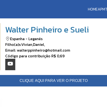
HOME
APM
Walter Pinheiro e Sueli
Espanha
-
Leganés
Filho(a)s:
Vivian
,
Daniel
,
Email:
walterppinheiro@hotmail.com
Código para contribuição
R$ 0,69
CLIQUE AQUI PARA VER O PROJETO