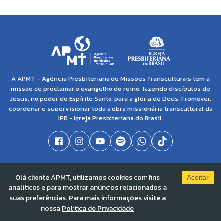
A APMT – Agência Presbiteriana de Missões Transculturais tem a
missão de proclamar o evangelho do reino, fazendo discípulos de
Jesus, no poder do Espírito Santo, para a glória de Deus. Promover,
coordenar e supervisionar toda a obra missionária transcultural da
IPB - Igreja Presbiteriana do Brasil.
© 2021 APMT - Agência Presbiteriana de Missões Transculturais | CNPJ: 04.138.895/0001-
Olá cliente APMT, utilizamos cookies com fins
86 |
Solved By Pippa
Aceitar
analíticos e para mostrar anúncios relacionados a
suas preferências. Para mais informações visite a
nossa
Política de Privacidade