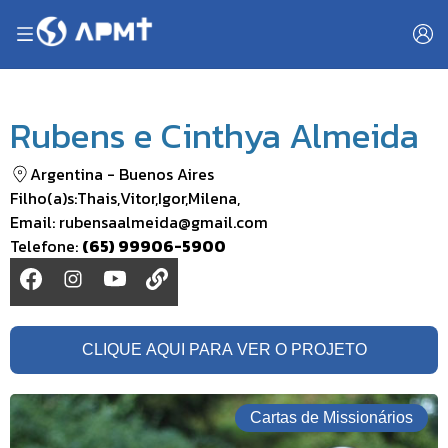
Rubens e Cinthya Almeida
Argentina
-
Buenos Aires
Filho(a)s:
Thais
,
Vitor
,
Igor
,
Milena
,
Email:
rubensaalmeida@gmail.com
Telefone:
(65) 99906-5900
CLIQUE AQUI PARA VER O PROJETO
Cartas de Missionários