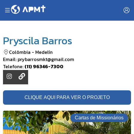
Pryscila Barros
Colômbia
-
Medelín
Email:
prybarrosmkt@gmail.com
Telefone:
(11) 96346-7300
CLIQUE AQUI PARA VER O PROJETO
Cartas de Missionários