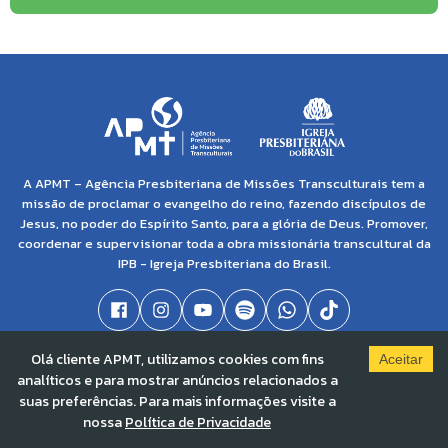
A APMT – Agência Presbiteriana de Missões Transculturais tem a
missão de proclamar o evangelho do reino, fazendo discípulos de
Jesus, no poder do Espírito Santo, para a glória de Deus. Promover,
coordenar e supervisionar toda a obra missionária transcultural da
IPB - Igreja Presbiteriana do Brasil.
Olá cliente APMT, utilizamos cookies com fins
Aceitar
© 2021 APMT - Agência Presbiteriana de Missões Transculturais | CNPJ: 04.138.895/0001-
analíticos e para mostrar anúncios relacionados a
86 |
Solved By Pippa
suas preferências. Para mais informações visite a
nossa
Política de Privacidade