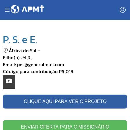
P. S. e E.
África do Sul
-
Filho(a)s:
M.
,
R.
,
Email:
pes@generalmail.com
Código para contribuição
R$ 0,19
CLIQUE AQUI PARA VER O PROJETO
ENVIAR OFERTA PARA O MISSIONÁRIO