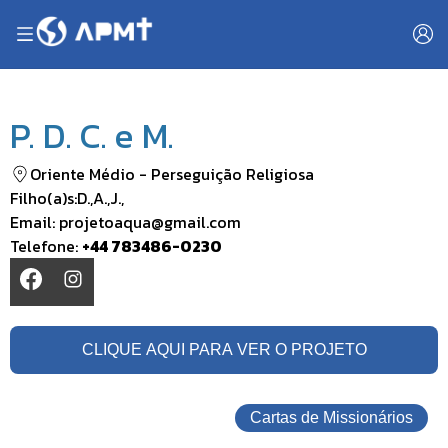
P. D. C. e M.
Oriente Médio
-
Perseguição Religiosa
Filho(a)s:
D.
,
A.
,
J.
,
Email:
projetoaqua@gmail.com
Telefone:
+44 783486-0230
CLIQUE AQUI PARA VER O PROJETO
Cartas de Missionários