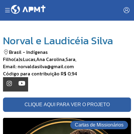
Norval e Laudicéia Silva
Brasil
-
Indígenas
Filho(a)s:
Lucas
,
Ana Carolina
,
Sara
,
Email:
norvaldasilva@gmail.com
Código para contribuição
R$ 0,94
CLIQUE AQUI PARA VER O PROJETO
Cartas de Missionários