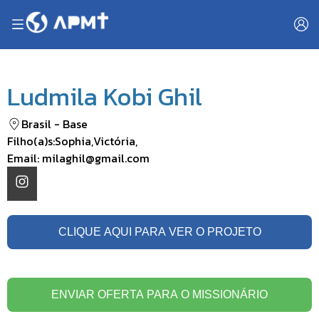
Ludmila Kobi Ghil
Brasil
-
Base
Filho(a)s:
Sophia
,
Victória
,
Email:
milaghil@gmail.com
CLIQUE AQUI PARA VER O PROJETO
ENVIAR OFERTA PARA O MISSIONÁRIO