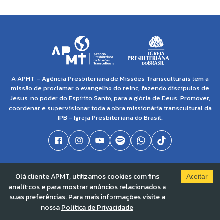
A APMT – Agência Presbiteriana de Missões Transculturais tem a
missão de proclamar o evangelho do reino, fazendo discípulos de
Jesus, no poder do Espírito Santo, para a glória de Deus. Promover,
coordenar e supervisionar toda a obra missionária transcultural da
IPB - Igreja Presbiteriana do Brasil.
© 2021 APMT - Agência Presbiteriana de Missões Transculturais | CNPJ: 04.138.895/0001-
Olá cliente APMT, utilizamos cookies com fins
86 |
Solved By Pippa
Aceitar
analíticos e para mostrar anúncios relacionados a
suas preferências. Para mais informações visite a
nossa
Política de Privacidade