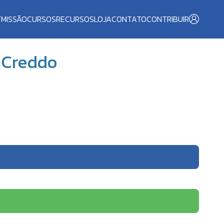
T
MISSÃO
CURSOS
RECURSOS
LOJA
CONTATO
CONTRIBUIR
 Creddo