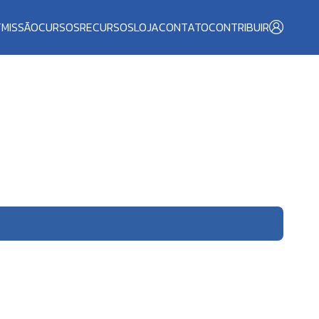
T
MISSÃO
CURSOS
RECURSOS
LOJA
CONTATO
CONTRIBUIR