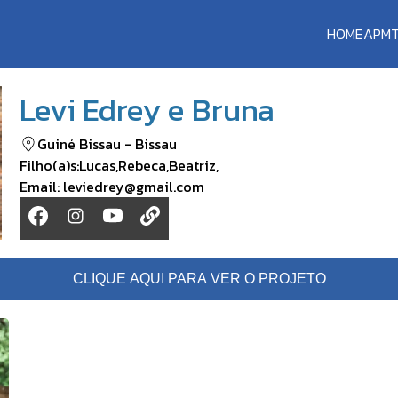
HOME
APM
Levi Edrey e Bruna
Guiné Bissau
-
Bissau
Filho(a)s:
Lucas
,
Rebeca
,
Beatriz
,
Email:
leviedrey@gmail.com
CLIQUE AQUI PARA VER O PROJETO