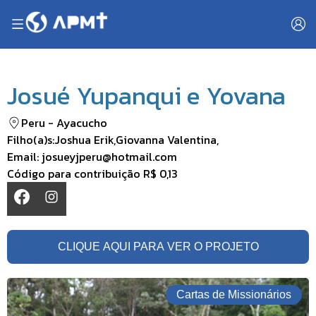
Josué Yupanqui e Yovana
Peru
-
Ayacucho
Filho(a)s:
Joshua Erik
,
Giovanna Valentina
,
Email:
josueyjperu@hotmail.com
Código para contribuição
R$ 0,13
CLIQUE AQUI PARA VER O PROJETO
Cartas de Missionários