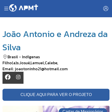
João Antonio e Andreza da
Silva
Brasil
-
Indígenas
Filho(a)s:
Josué
,
Lemuel
,
Calebe
,
Email:
joaotoninho21@hotmail.com
CLIQUE AQUI PARA VER O PROJETO
Cartas de Missionários