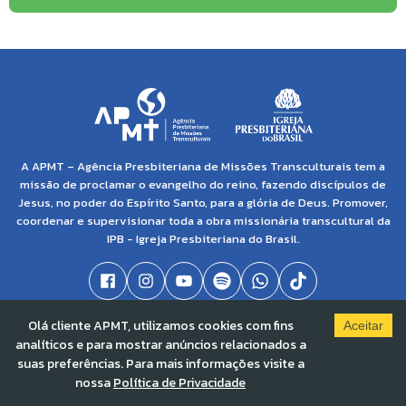
A APMT – Agência Presbiteriana de Missões Transculturais tem a
missão de proclamar o evangelho do reino, fazendo discípulos de
Jesus, no poder do Espírito Santo, para a glória de Deus. Promover,
coordenar e supervisionar toda a obra missionária transcultural da
IPB - Igreja Presbiteriana do Brasil.
Olá cliente APMT, utilizamos cookies com fins
Aceitar
© 2021 APMT - Agência Presbiteriana de Missões Transculturais | CNPJ: 04.138.895/0001-
analíticos e para mostrar anúncios relacionados a
86 |
Solved By Pippa
suas preferências. Para mais informações visite a
nossa
Política de Privacidade