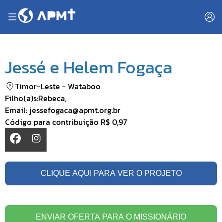
Jessé e Helem Fogaça
Timor-Leste
-
Wataboo
Filho(a)s:
Rebeca
,
Email:
jessefogaca@apmt.org.br
Código para contribuição
R$ 0,97
CLIQUE AQUI PARA VER O PROJETO
ENVIAR OFERTA PARA O MISSIONÁRIO