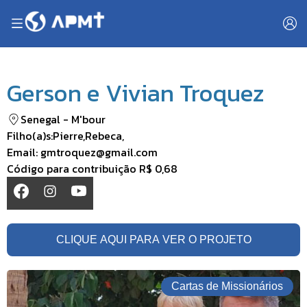
Gerson e Vivian Troquez
Senegal
-
M'bour
Filho(a)s:
Pierre
,
Rebeca
,
Email:
gmtroquez@gmail.com
Código para contribuição
R$ 0,68
CLIQUE AQUI PARA VER O PROJETO
Cartas de Missionários