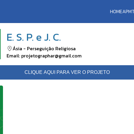
HOME
APM
E. S. P. e J. C.
Ásia
-
Perseguição Religiosa
Email:
projetographar@gmail.com
CLIQUE AQUI PARA VER O PROJETO