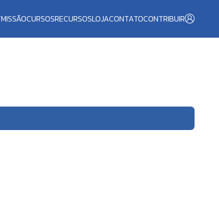
T
MISSÃO
CURSOS
RECURSOS
LOJA
CONTATO
CONTRIBUIR