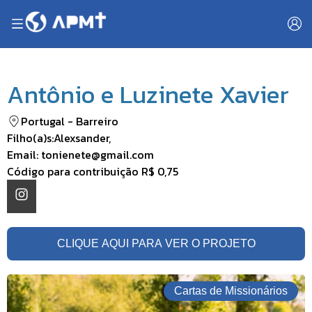
Antônio e Luzinete Xavier
Portugal
-
Barreiro
Filho(a)s:
Alexsander
,
Email:
tonienete@gmail.com
Código para contribuição
R$ 0,75
CLIQUE AQUI PARA VER O PROJETO
Cartas de Missionários