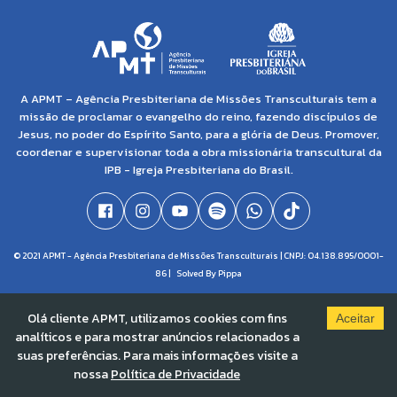
A APMT – Agência Presbiteriana de Missões Transculturais tem a
missão de proclamar o evangelho do reino, fazendo discípulos de
Jesus, no poder do Espírito Santo, para a glória de Deus. Promover,
coordenar e supervisionar toda a obra missionária transcultural da
IPB - Igreja Presbiteriana do Brasil.
© 2021 APMT - Agência Presbiteriana de Missões Transculturais | CNPJ: 04.138.895/0001-
86 |
Solved By Pippa
Olá cliente APMT, utilizamos cookies com fins
Aceitar
analíticos e para mostrar anúncios relacionados a
suas preferências. Para mais informações visite a
nossa
Política de Privacidade