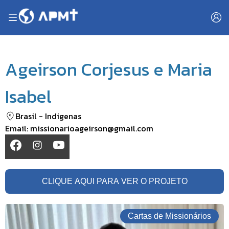
Ageirson Corjesus e Maria
Isabel
Brasil
-
Indigenas
Email:
missionarioageirson@gmail.com
CLIQUE AQUI PARA VER O PROJETO
Cartas de Missionários