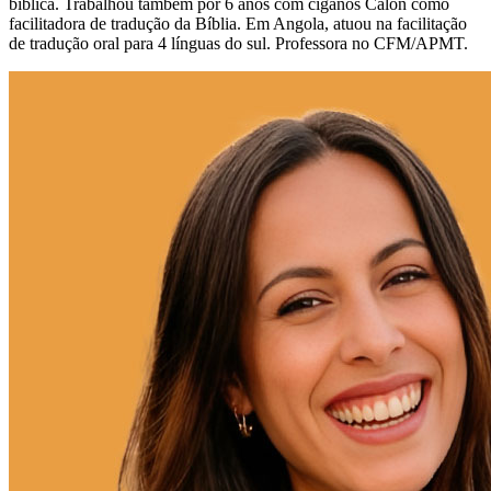
bíblica. Trabalhou também por 6 anos com ciganos Calon como
facilitadora de tradução da Bíblia. Em Angola, atuou na facilitação
de tradução oral para 4 línguas do sul. Professora no CFM/APMT.