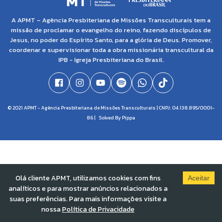
A APMT – Agência Presbiteriana de Missões Transculturais tem a
missão de proclamar o evangelho do reino, fazendo discípulos de
Jesus, no poder do Espírito Santo, para a glória de Deus. Promover,
coordenar e supervisionar toda a obra missionária transcultural da
IPB - Igreja Presbiteriana do Brasil.
© 2021 APMT - Agência Presbiteriana de Missões Transculturais | CNPJ: 04.138.895/0001-
86 |
Solved By Pippa
Olá cliente APMT, utilizamos cookies com fins
Aceitar
analíticos e para mostrar anúncios relacionados a
suas preferências. Para mais informações visite a
nossa
Política de Privacidade