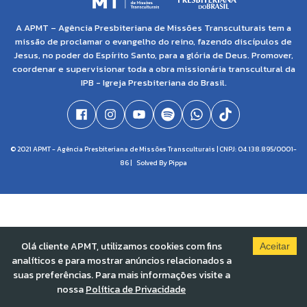
A APMT – Agência Presbiteriana de Missões Transculturais tem a
missão de proclamar o evangelho do reino, fazendo discípulos de
Jesus, no poder do Espírito Santo, para a glória de Deus. Promover,
coordenar e supervisionar toda a obra missionária transcultural da
IPB - Igreja Presbiteriana do Brasil.
© 2021 APMT - Agência Presbiteriana de Missões Transculturais | CNPJ: 04.138.895/0001-
86 |
Solved By Pippa
Olá cliente APMT, utilizamos cookies com fins
Aceitar
analíticos e para mostrar anúncios relacionados a
suas preferências. Para mais informações visite a
nossa
Política de Privacidade