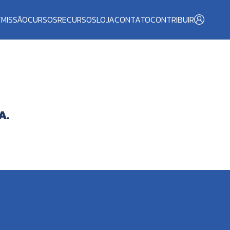
T
MISSÃO
CURSOS
RECURSOS
LOJA
CONTATO
CONTRIBUIR
A.