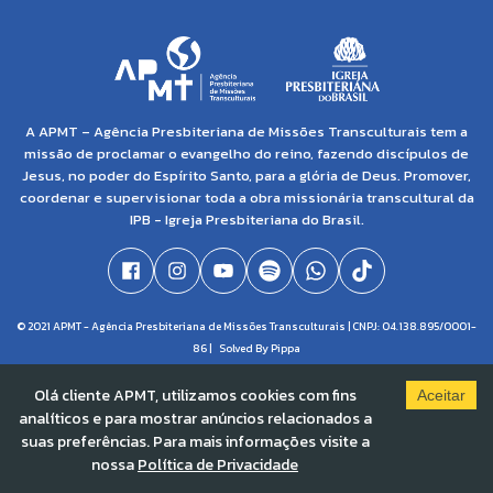
A APMT – Agência Presbiteriana de Missões Transculturais tem a
missão de proclamar o evangelho do reino, fazendo discípulos de
Jesus, no poder do Espírito Santo, para a glória de Deus. Promover,
coordenar e supervisionar toda a obra missionária transcultural da
IPB - Igreja Presbiteriana do Brasil.
© 2021 APMT - Agência Presbiteriana de Missões Transculturais | CNPJ: 04.138.895/0001-
86 |
Solved By Pippa
Olá cliente APMT, utilizamos cookies com fins
Aceitar
analíticos e para mostrar anúncios relacionados a
suas preferências. Para mais informações visite a
nossa
Política de Privacidade