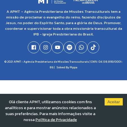
A APMT – Agência Presbiteriana de Missões Transculturais tem a
missão de proclamar o evangelho do reino, fazendo discípulos de
Jesus, no poder do Espírito Santo, para a glória de Deus. Promover,
coordenar e supervisionar toda a obra missionária transcultural da
IPB - Igreja Presbiteriana do Brasil.
© 2021 APMT - Agência Presbiteriana de Missões Transculturais | CNPJ: 04.138.895/0001-
86 |
Solved By Pippa
Olá cliente APMT, utilizamos cookies com fins
Aceitar
analíticos e para mostrar anúncios relacionados a
suas preferências. Para mais informações visite a
nossa
Política de Privacidade