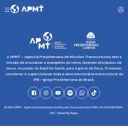
A APMT – Agência Presbiteriana de Missões Transculturais tem a
missão de proclamar o evangelho do reino, fazendo discípulos de
Jesus, no poder do Espírito Santo, para a glória de Deus. Promover,
coordenar e supervisionar toda a obra missionária transcultural da
IPB - Igreja Presbiteriana do Brasil.
© 2021 APMT - Agência Presbiteriana de Missões Transculturais | CNPJ: 04.138.895/0001-
86 |
Solved By Pippa