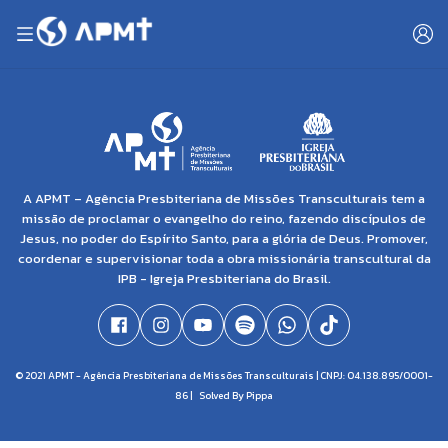
A APMT – Agência Presbiteriana de Missões Transculturais tem a
missão de proclamar o evangelho do reino, fazendo discípulos de
Jesus, no poder do Espírito Santo, para a glória de Deus. Promover,
coordenar e supervisionar toda a obra missionária transcultural da
IPB - Igreja Presbiteriana do Brasil.
© 2021 APMT - Agência Presbiteriana de Missões Transculturais | CNPJ: 04.138.895/0001-
86 |
Solved By Pippa