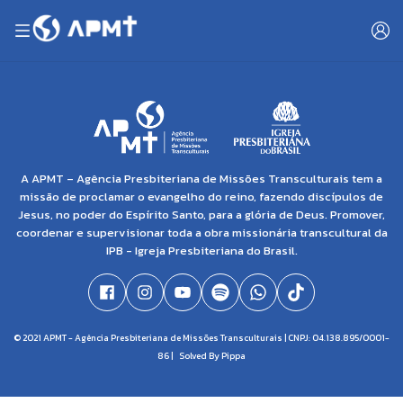
A APMT – Agência Presbiteriana de Missões Transculturais tem a
missão de proclamar o evangelho do reino, fazendo discípulos de
Jesus, no poder do Espírito Santo, para a glória de Deus. Promover,
coordenar e supervisionar toda a obra missionária transcultural da
IPB - Igreja Presbiteriana do Brasil.
© 2021 APMT - Agência Presbiteriana de Missões Transculturais | CNPJ: 04.138.895/0001-
86 |
Solved By Pippa