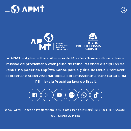
A APMT – Agência Presbiteriana de Missões Transculturais tem a
missão de proclamar o evangelho do reino, fazendo discípulos de
Jesus, no poder do Espírito Santo, para a glória de Deus. Promover,
coordenar e supervisionar toda a obra missionária transcultural da
IPB - Igreja Presbiteriana do Brasil.
© 2021 APMT - Agência Presbiteriana de Missões Transculturais | CNPJ: 04.138.895/0001-
86 |
Solved By Pippa