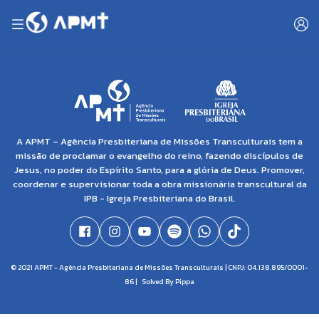
A APMT – Agência Presbiteriana de Missões Transculturais tem a
missão de proclamar o evangelho do reino, fazendo discípulos de
Jesus, no poder do Espírito Santo, para a glória de Deus. Promover,
coordenar e supervisionar toda a obra missionária transcultural da
IPB - Igreja Presbiteriana do Brasil.
© 2021 APMT - Agência Presbiteriana de Missões Transculturais | CNPJ: 04.138.895/0001-
86 |
Solved By Pippa