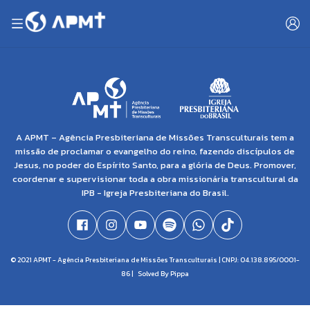
A APMT – Agência Presbiteriana de Missões Transculturais tem a
missão de proclamar o evangelho do reino, fazendo discípulos de
Jesus, no poder do Espírito Santo, para a glória de Deus. Promover,
coordenar e supervisionar toda a obra missionária transcultural da
IPB - Igreja Presbiteriana do Brasil.
© 2021 APMT - Agência Presbiteriana de Missões Transculturais | CNPJ: 04.138.895/0001-
86 |
Solved By Pippa