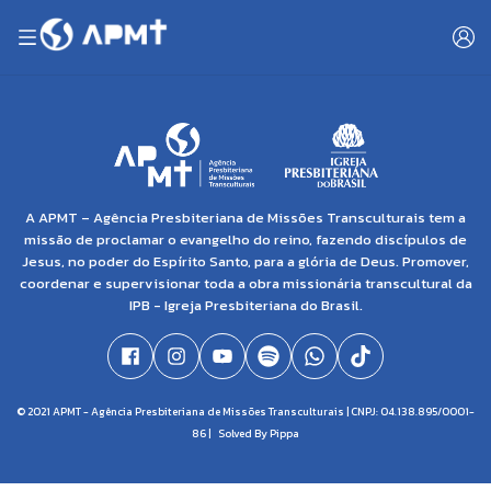
A APMT – Agência Presbiteriana de Missões Transculturais tem a
missão de proclamar o evangelho do reino, fazendo discípulos de
Jesus, no poder do Espírito Santo, para a glória de Deus. Promover,
coordenar e supervisionar toda a obra missionária transcultural da
IPB - Igreja Presbiteriana do Brasil.
© 2021 APMT - Agência Presbiteriana de Missões Transculturais | CNPJ: 04.138.895/0001-
86 |
Solved By Pippa