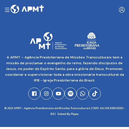
A APMT – Agência Presbiteriana de Missões Transculturais tem a
missão de proclamar o evangelho do reino, fazendo discípulos de
Jesus, no poder do Espírito Santo, para a glória de Deus. Promover,
coordenar e supervisionar toda a obra missionária transcultural da
IPB - Igreja Presbiteriana do Brasil.
© 2021 APMT - Agência Presbiteriana de Missões Transculturais | CNPJ: 04.138.895/0001-
86 |
Solved By Pippa