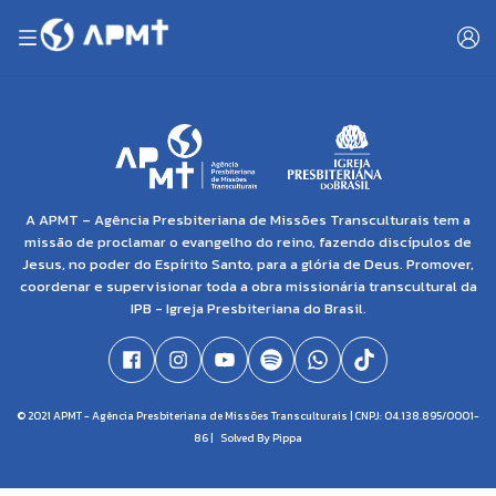
A APMT – Agência Presbiteriana de Missões Transculturais tem a
missão de proclamar o evangelho do reino, fazendo discípulos de
Jesus, no poder do Espírito Santo, para a glória de Deus. Promover,
coordenar e supervisionar toda a obra missionária transcultural da
IPB - Igreja Presbiteriana do Brasil.
© 2021 APMT - Agência Presbiteriana de Missões Transculturais | CNPJ: 04.138.895/0001-
86 |
Solved By Pippa