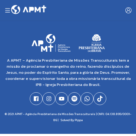
A APMT – Agência Presbiteriana de Missões Transculturais tem a
missão de proclamar o evangelho do reino, fazendo discípulos de
Jesus, no poder do Espírito Santo, para a glória de Deus. Promover,
coordenar e supervisionar toda a obra missionária transcultural da
IPB - Igreja Presbiteriana do Brasil.
© 2021 APMT - Agência Presbiteriana de Missões Transculturais | CNPJ: 04.138.895/0001-
86 |
Solved By Pippa