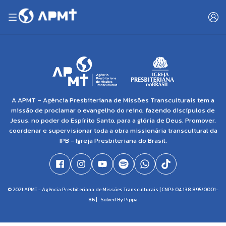
A APMT – Agência Presbiteriana de Missões Transculturais tem a
missão de proclamar o evangelho do reino, fazendo discípulos de
Jesus, no poder do Espírito Santo, para a glória de Deus. Promover,
coordenar e supervisionar toda a obra missionária transcultural da
IPB - Igreja Presbiteriana do Brasil.
© 2021 APMT - Agência Presbiteriana de Missões Transculturais | CNPJ: 04.138.895/0001-
86 |
Solved By Pippa