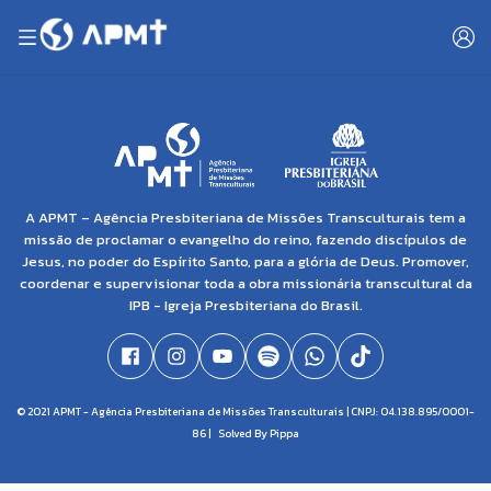
A APMT – Agência Presbiteriana de Missões Transculturais tem a
missão de proclamar o evangelho do reino, fazendo discípulos de
Jesus, no poder do Espírito Santo, para a glória de Deus. Promover,
coordenar e supervisionar toda a obra missionária transcultural da
IPB - Igreja Presbiteriana do Brasil.
© 2021 APMT - Agência Presbiteriana de Missões Transculturais | CNPJ: 04.138.895/0001-
86 |
Solved By Pippa