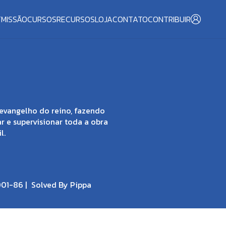
T
MISSÃO
CURSOS
RECURSOS
LOJA
CONTATO
CONTRIBUIR
evangelho do reino, fazendo
ar e supervisionar toda a obra
l.
001-86 |
Solved By Pippa