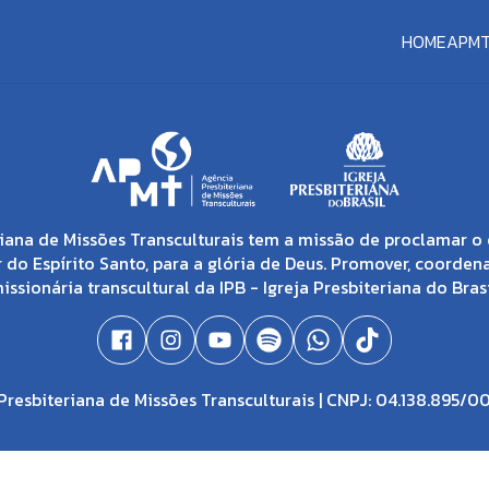
HOME
APM
iana de Missões Transculturais tem a missão de proclamar o 
 do Espírito Santo, para a glória de Deus. Promover, coorden
issionária transcultural da IPB - Igreja Presbiteriana do Brasi
resbiteriana de Missões Transculturais | CNPJ: 04.138.895/0