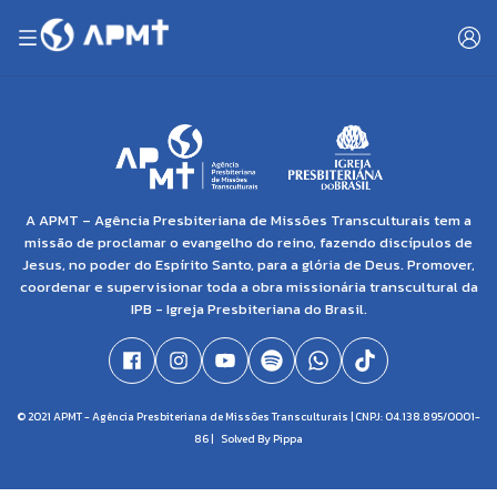
A APMT – Agência Presbiteriana de Missões Transculturais tem a
missão de proclamar o evangelho do reino, fazendo discípulos de
Jesus, no poder do Espírito Santo, para a glória de Deus. Promover,
coordenar e supervisionar toda a obra missionária transcultural da
IPB - Igreja Presbiteriana do Brasil.
© 2021 APMT - Agência Presbiteriana de Missões Transculturais | CNPJ: 04.138.895/0001-
86 |
Solved By Pippa