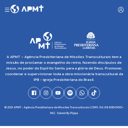
A APMT – Agência Presbiteriana de Missões Transculturais tem a
missão de proclamar o evangelho do reino, fazendo discípulos de
Jesus, no poder do Espírito Santo, para a glória de Deus. Promover,
coordenar e supervisionar toda a obra missionária transcultural da
IPB - Igreja Presbiteriana do Brasil.
© 2021 APMT - Agência Presbiteriana de Missões Transculturais | CNPJ: 04.138.895/0001-
86 |
Solved By Pippa