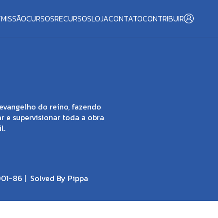
T
MISSÃO
CURSOS
RECURSOS
LOJA
CONTATO
CONTRIBUIR
evangelho do reino, fazendo
ar e supervisionar toda a obra
l.
001-86 |
Solved By Pippa