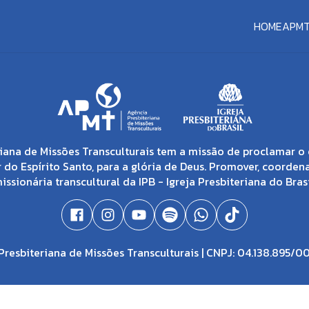
HOME
APM
iana de Missões Transculturais tem a missão de proclamar o 
 do Espírito Santo, para a glória de Deus. Promover, coorden
issionária transcultural da IPB - Igreja Presbiteriana do Brasi
resbiteriana de Missões Transculturais | CNPJ: 04.138.895/0