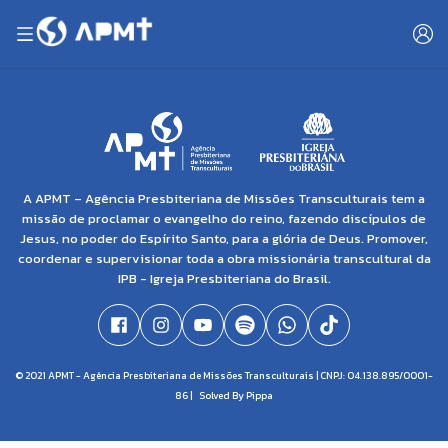
A APMT – Agência Presbiteriana de Missões Transculturais tem a
missão de proclamar o evangelho do reino, fazendo discípulos de
Jesus, no poder do Espírito Santo, para a glória de Deus. Promover,
coordenar e supervisionar toda a obra missionária transcultural da
IPB - Igreja Presbiteriana do Brasil.
© 2021 APMT - Agência Presbiteriana de Missões Transculturais | CNPJ: 04.138.895/0001-
86 |
Solved By Pippa