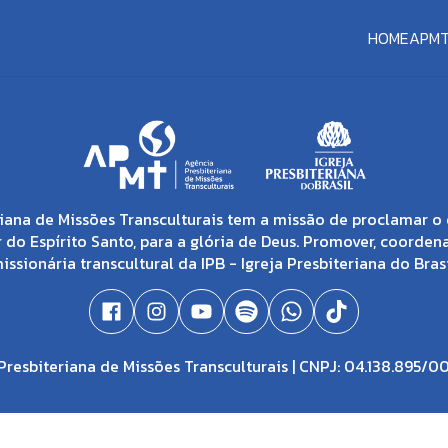
HOME
APM
iana de Missões Transculturais tem a missão de proclamar o 
 do Espírito Santo, para a glória de Deus. Promover, coorden
issionária transcultural da IPB - Igreja Presbiteriana do Brasi
resbiteriana de Missões Transculturais | CNPJ: 04.138.895/0