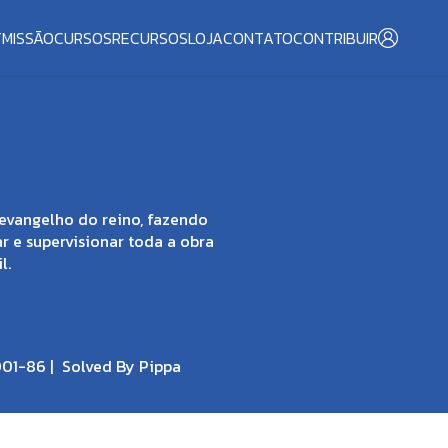
T
MISSÃO
CURSOS
RECURSOS
LOJA
CONTATO
CONTRIBUIR
evangelho do reino, fazendo
ar e supervisionar toda a obra
l.
001-86 |
Solved By Pippa