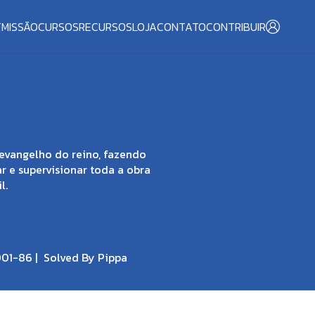
T
MISSÃO
CURSOS
RECURSOS
LOJA
CONTATO
CONTRIBUIR
evangelho do reino, fazendo
ar e supervisionar toda a obra
l.
001-86 |
Solved By Pippa