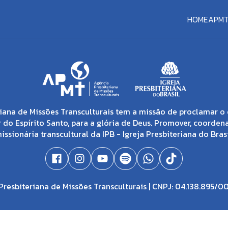
HOME
APM
iana de Missões Transculturais tem a missão de proclamar o 
 do Espírito Santo, para a glória de Deus. Promover, coorden
issionária transcultural da IPB - Igreja Presbiteriana do Brasi
resbiteriana de Missões Transculturais | CNPJ: 04.138.895/0