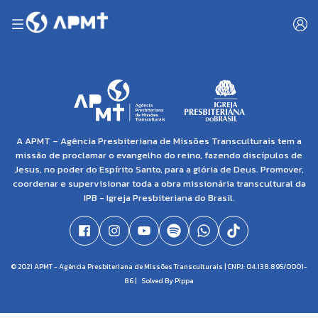
A APMT – Agência Presbiteriana de Missões Transculturais tem a
missão de proclamar o evangelho do reino, fazendo discípulos de
Jesus, no poder do Espírito Santo, para a glória de Deus. Promover,
coordenar e supervisionar toda a obra missionária transcultural da
IPB - Igreja Presbiteriana do Brasil.
© 2021 APMT - Agência Presbiteriana de Missões Transculturais | CNPJ: 04.138.895/0001-
86 |
Solved By Pippa