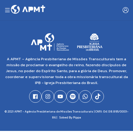
A APMT – Agência Presbiteriana de Missões Transculturais tem a
missão de proclamar o evangelho do reino, fazendo discípulos de
Jesus, no poder do Espírito Santo, para a glória de Deus. Promover,
coordenar e supervisionar toda a obra missionária transcultural da
IPB - Igreja Presbiteriana do Brasil.
© 2021 APMT - Agência Presbiteriana de Missões Transculturais | CNPJ: 04.138.895/0001-
86 |
Solved By Pippa