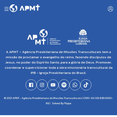
A APMT – Agência Presbiteriana de Missões Transculturais tem a
missão de proclamar o evangelho do reino, fazendo discípulos de
Jesus, no poder do Espírito Santo, para a glória de Deus. Promover,
coordenar e supervisionar toda a obra missionária transcultural da
IPB - Igreja Presbiteriana do Brasil.
© 2021 APMT - Agência Presbiteriana de Missões Transculturais | CNPJ: 04.138.895/0001-
86 |
Solved By Pippa