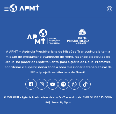
A APMT – Agência Presbiteriana de Missões Transculturais tem a
missão de proclamar o evangelho do reino, fazendo discípulos de
Jesus, no poder do Espírito Santo, para a glória de Deus. Promover,
coordenar e supervisionar toda a obra missionária transcultural da
IPB - Igreja Presbiteriana do Brasil.
© 2021 APMT - Agência Presbiteriana de Missões Transculturais | CNPJ: 04.138.895/0001-
86 |
Solved By Pippa