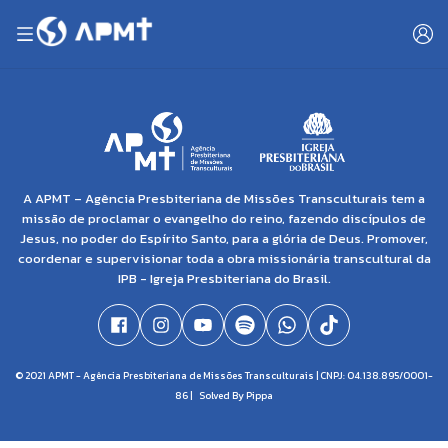
A APMT – Agência Presbiteriana de Missões Transculturais tem a
missão de proclamar o evangelho do reino, fazendo discípulos de
Jesus, no poder do Espírito Santo, para a glória de Deus. Promover,
coordenar e supervisionar toda a obra missionária transcultural da
IPB - Igreja Presbiteriana do Brasil.
© 2021 APMT - Agência Presbiteriana de Missões Transculturais | CNPJ: 04.138.895/0001-
86 |
Solved By Pippa