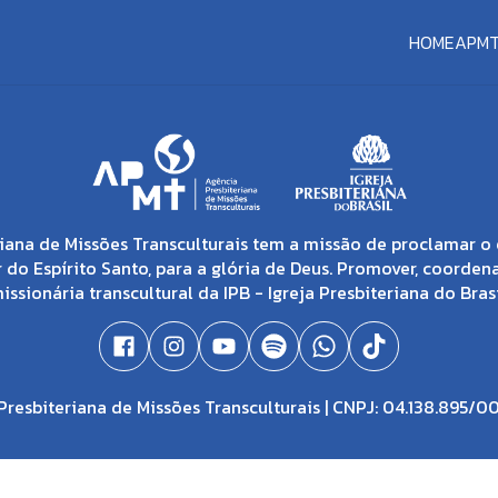
HOME
APM
iana de Missões Transculturais tem a missão de proclamar o 
 do Espírito Santo, para a glória de Deus. Promover, coorden
issionária transcultural da IPB - Igreja Presbiteriana do Brasi
resbiteriana de Missões Transculturais | CNPJ: 04.138.895/0