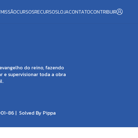
T
MISSÃO
CURSOS
RECURSOS
LOJA
CONTATO
CONTRIBUIR
evangelho do reino, fazendo
ar e supervisionar toda a obra
l.
001-86 |
Solved By Pippa